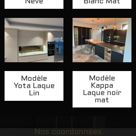
Neve
Blanc Mat
Modèle
Modèle
Kappa
Yota Laque
Laque noir
Lin
mat
Nos coordonnées