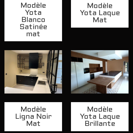
Modèle
Modèle
Yota
Yota Laque
Blanco
Mat
Satinée
mat
Modèle
Modèle
Ligna Noir
Yota Laque
Mat
Brillante